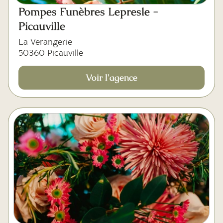
Mes dernières volontés
Pompes Funèbres Lepresle -
Picauville
La Verangerie
50360 Picauville
Voir l'agence