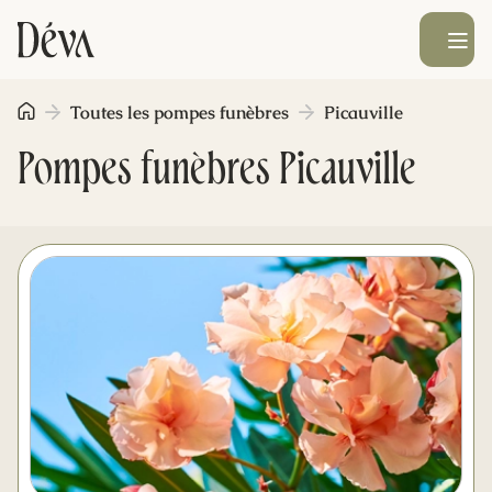
Ouvrir le men
Toutes les pompes funèbres
Picauville
Obsèques
Pompes funèbres Picauville
Prévoyance
Monument funéraire
Livraison de fleurs
Blog