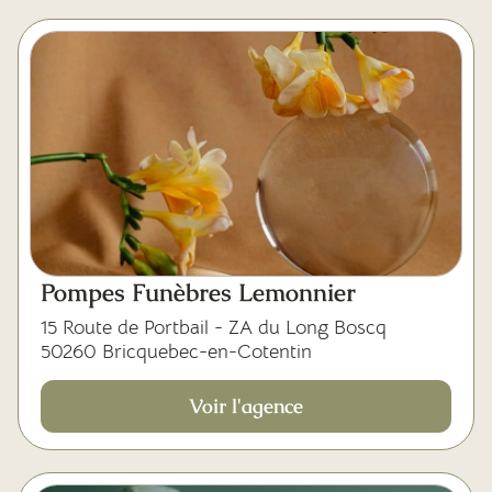
Pompes Funèbres Lemonnier
15 Route de Portbail - ZA du Long Boscq
50260 Bricquebec-en-Cotentin
Voir l'agence