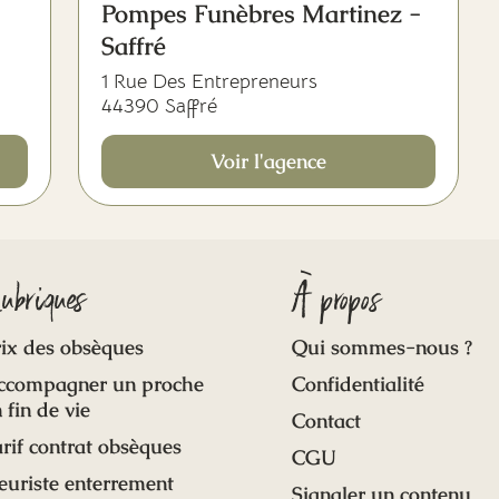
Pompes Funèbres Martinez -
Saffré
1 Rue Des Entrepreneurs
44390 Saffré
Voir l'agence
ubriques
À propos
ix des obsèques
Qui sommes-nous ?
ccompagner un proche
Confidentialité
 fin de vie
Contact
rif contrat obsèques
CGU
euriste enterrement
Signaler un contenu