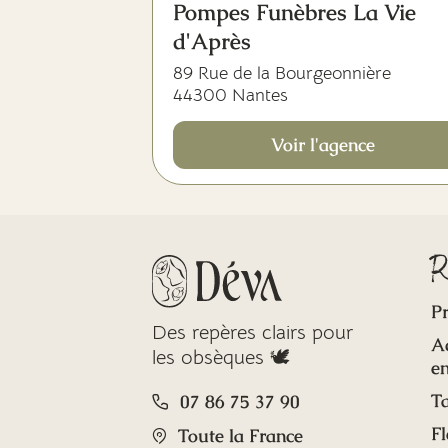
Pompes Funèbres La Vie
d'Après
89 Rue de la Bourgeonnière
44300 Nantes
Voir l'agence
R
Pr
Des repères clairs pour
A
les obsèques 🕊️
en
Ta
07 86 75 37 90
Fl
Toute la France