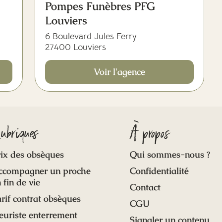
Pompes Funèbres PFG
Louviers
6 Boulevard Jules Ferry
27400 Louviers
Voir l'agence
ubriques
À propos
ix des obsèques
Qui sommes-nous ?
ccompagner un proche
Confidentialité
 fin de vie
Contact
rif contrat obsèques
CGU
euriste enterrement
Signaler un contenu