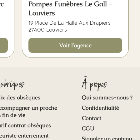
rc
Pompes Funèbres Le Gall -
Louviers
19 Place De La Halle Aux Drapiers
27400 Louviers
Voir l'agence
ubriques
À propos
ix des obsèques
Qui sommes-nous ?
ccompagner un proche
Confidentialité
 fin de vie
Contact
rif contrat obsèques
CGU
euriste enterrement
Signaler un contenu