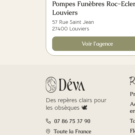
Pompes Funèbres Roc-Ecle
Louviers
57 Rue Saint Jean
27400 Louviers
Voir l'agence
R
Pr
Des repères clairs pour
A
les obsèques 🕊️
en
Ta
07 86 75 37 90
Fl
Toute la France