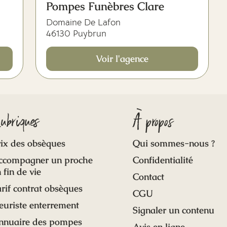
Pompes Funèbres Clare
Domaine De Lafon
46130 Puybrun
Voir l'agence
ubriques
À propos
ix des obsèques
Qui sommes-nous ?
ccompagner un proche
Confidentialité
 fin de vie
Contact
rif contrat obsèques
CGU
euriste enterrement
Signaler un contenu
nnuaire des pompes
Avis en ligne