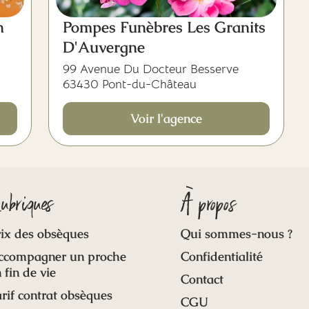
n
Pompes Funèbres Les Granits
D'Auvergne
99 Avenue Du Docteur Besserve
63430 Pont-du-Château
Voir l'agence
ubriques
À propos
ix des obsèques
Qui sommes-nous ?
ccompagner un proche
Confidentialité
 fin de vie
Contact
rif contrat obsèques
CGU