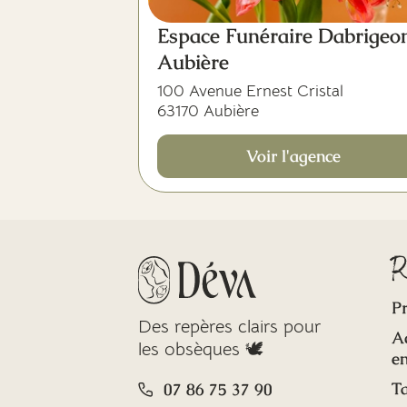
Espace Funéraire Dabrigeo
Aubière
100 Avenue Ernest Cristal
63170 Aubière
Voir l'agence
R
Pr
Des repères clairs pour
A
les obsèques 🕊️
en
Ta
07 86 75 37 90