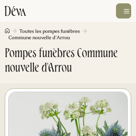
Ouvrir le men
Toutes les pompes funèbres
Obsèques
Commune nouvelle d'Arrou
Pompes funèbres Commune
Prévoyance
nouvelle d'Arrou
Monument funéraire
Livraison de fleurs
Blog