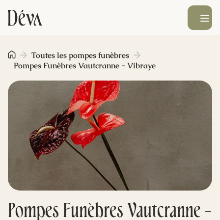
Ouvrir le men
Obsèques
Toutes les pompes funèbres
Pompes Funèbres Vautcranne - Vibraye
Prévoyance
Monument funéraire
Livraison de fleurs
Blog
Pompes Funèbres Vautcranne -