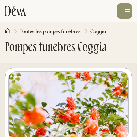
Ouvrir le men
Toutes les pompes funèbres
Coggia
Obsèques
Pompes funèbres Coggia
Prévoyance
Monument funéraire
Livraison de fleurs
Blog