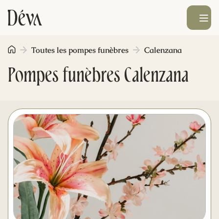
Ouvrir le men
Toutes les pompes funèbres
Calenzana
Obsèques
Pompes funèbres Calenzana
Prévoyance
Monument funéraire
Livraison de fleurs
Blog