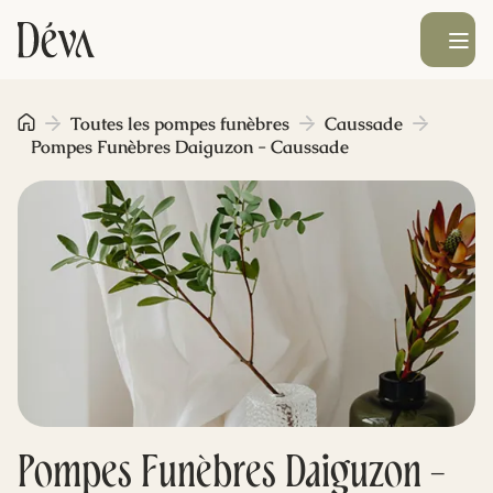
Ouvrir le men
Obsèques
Toutes les pompes funèbres
Caussade
Pompes Funèbres Daiguzon - Caussade
Prévoyance
Monument funéraire
Livraison de fleurs
Blog
Pompes Funèbres Daiguzon -