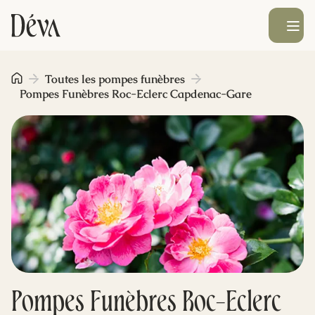
Ouvrir le men
Obsèques
Toutes les pompes funèbres
Pompes Funèbres Roc-Eclerc Capdenac-Gare
Prévoyance
Monument funéraire
Livraison de fleurs
Blog
Pompes Funèbres Roc-Eclerc