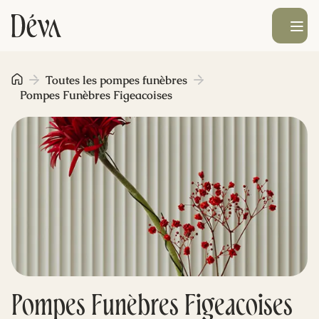
Ouvrir le men
Obsèques
Toutes les pompes funèbres
Pompes Funèbres Figeacoises
Prévoyance
Monument funéraire
Livraison de fleurs
Blog
Pompes Funèbres Figeacoises