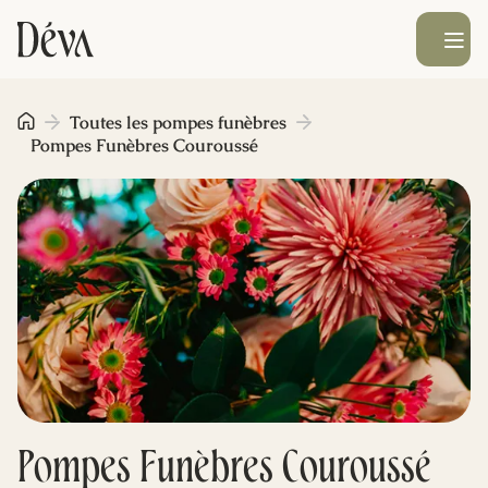
Ouvrir le men
Obsèques
Toutes les pompes funèbres
Pompes Funèbres Couroussé
Prévoyance
Monument funéraire
Livraison de fleurs
Blog
Pompes Funèbres Couroussé