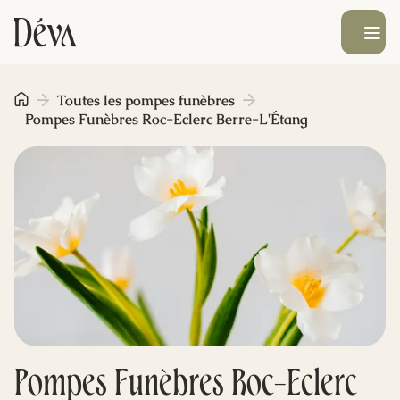
Ouvrir le men
Obsèques
Toutes les pompes funèbres
Pompes Funèbres Roc-Eclerc Berre-L'Étang
Prévoyance
Monument funéraire
Livraison de fleurs
Blog
Pompes Funèbres Roc-Eclerc