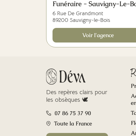
Funéraire - Sauvigny-Le-Bo
6 Rue De Grandmont
89200 Sauvigny-le-Bois
Voir l'agence
R
Pr
Des repères clairs pour
A
les obsèques 🕊️
en
Ta
07 86 75 37 90
Fl
Toute la France
A