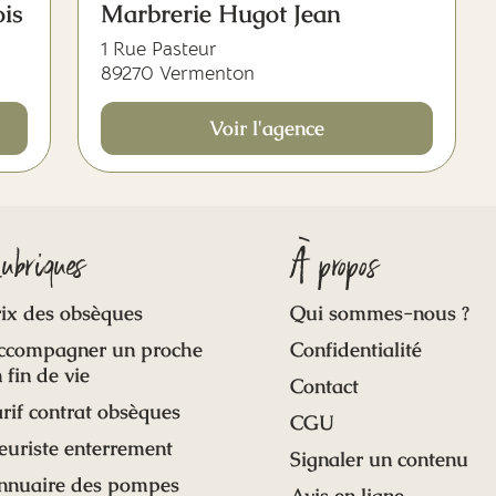
is
Marbrerie Hugot Jean
1 Rue Pasteur
89270 Vermenton
Voir l'agence
ubriques
À propos
ix des obsèques
Qui sommes-nous ?
ccompagner un proche
Confidentialité
 fin de vie
Contact
rif contrat obsèques
CGU
euriste enterrement
Signaler un contenu
nnuaire des pompes
Avis en ligne