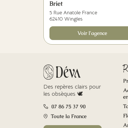
Briet
5 Rue Anatole France
62410 Wingles
Voir l'agence
R
Pr
Des repères clairs pour
A
les obsèques 🕊️
en
Ta
07 86 75 37 90
Fl
Toute la France
A