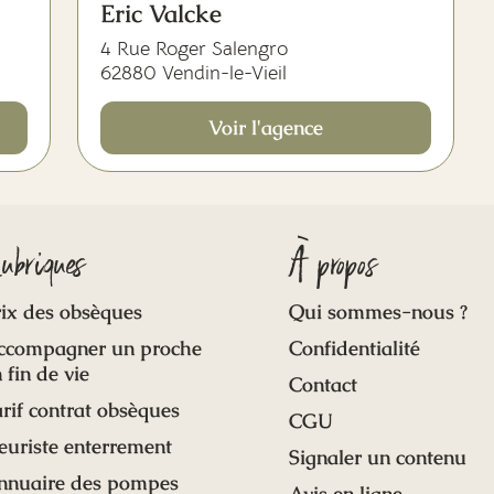
Eric Valcke
4 Rue Roger Salengro
62880 Vendin-le-Vieil
Voir l'agence
ubriques
À propos
ix des obsèques
Qui sommes-nous ?
ccompagner un proche
Confidentialité
 fin de vie
Contact
rif contrat obsèques
CGU
euriste enterrement
Signaler un contenu
nnuaire des pompes
Avis en ligne