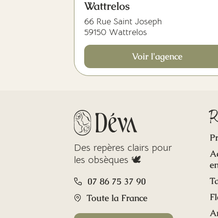
Wattrelos
66 Rue Saint Joseph
59150 Wattrelos
Voir l'agence
R
Pr
Des repères clairs pour
A
les obsèques 🕊️
en
Ta
07 86 75 37 90
Fl
Toute la France
A