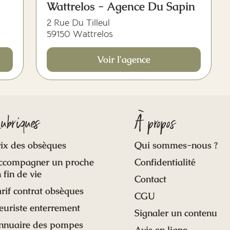
Wattrelos - Agence Du Sapin
2 Rue Du Tilleul
59150 Wattrelos
Voir l'agence
ubriques
À propos
ix des obsèques
Qui sommes-nous ?
ccompagner un proche
Confidentialité
 fin de vie
Contact
rif contrat obsèques
CGU
euriste enterrement
Signaler un contenu
nnuaire des pompes
Avis en ligne