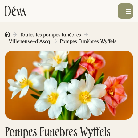
Ouvrir le men
Obsèques
Toutes les pompes funèbres
Villeneuve-d'Ascq
Pompes Funèbres Wyffels
Prévoyance
Monument funéraire
Livraison de fleurs
Blog
Pompes Funèbres Wyffels