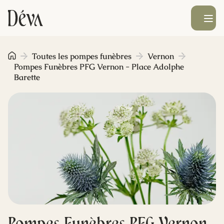
Ouvrir le men
Obsèques
Toutes les pompes funèbres
Vernon
Pompes Funèbres PFG Vernon - Place Adolphe
Barette
Prévoyance
Monument funéraire
Livraison de fleurs
Blog