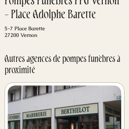
Pompes Funèbres PFG Vernon
Mes dernières volontés
- Place Adolphe Barette
5-7 Place Barette
27200 Vernon
Autres agences de pompes funèbres à
proximité