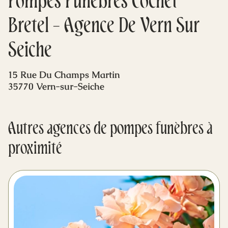
Pompes Funèbres Cochet
Mes dernières volontés
Bretel - Agence De Vern Sur
Seiche
15 Rue Du Champs Martin
35770 Vern-sur-Seiche
Autres agences de pompes funèbres à
proximité