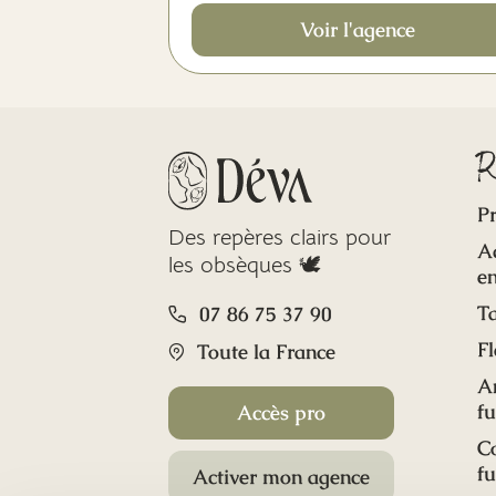
Voir l'agence
R
Pr
Des repères clairs pour
A
les obsèques 🕊️
en
Ta
07 86 75 37 90
Fl
Toute la France
A
f
Accès pro
C
f
Activer mon agence