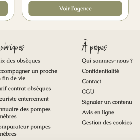
Voir l'agence
ubriques
À propos
ix des obsèques
Qui sommes-nous ?
ccompagner un proche
Confidentialité
 fin de vie
Contact
rif contrat obsèques
CGU
euriste enterrement
Signaler un contenu
nnuaire des pompes
Avis en ligne
unèbres
Gestion des cookies
omparateur pompes
unèbres