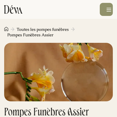
Ouvrir le men
Obsèques
Toutes les pompes funèbres
Pompes Funèbres Assier
Prévoyance
Monument funéraire
Livraison de fleurs
Blog
Pompes Funèbres Assier