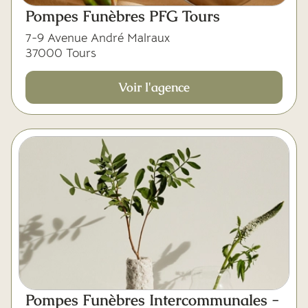
Mes dernières volontés
Pompes Funèbres PFG Tours
7-9 Avenue André Malraux
37000 Tours
Voir l'agence
Pompes Funèbres Intercommunales -