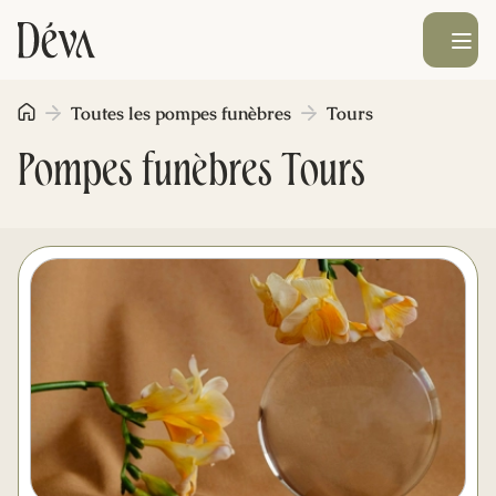
Ouvrir le men
Toutes les pompes funèbres
Tours
Obsèques
Pompes funèbres Tours
Prévoyance
Monument funéraire
Livraison de fleurs
Blog