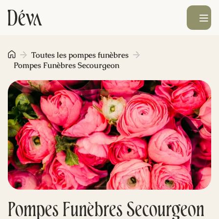
Ouvrir le men
Obsèques
Toutes les pompes funèbres
Pompes Funèbres Secourgeon
Prévoyance
Monument funéraire
Livraison de fleurs
Blog
Pompes Funèbres Secourgeon