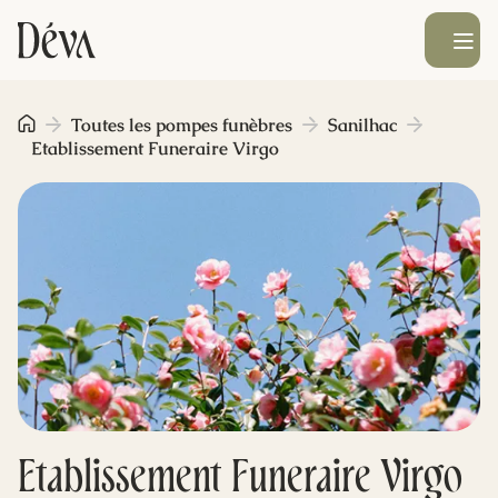
Ouvrir le men
Obsèques
Toutes les pompes funèbres
Sanilhac
Etablissement Funeraire Virgo
Prévoyance
Monument funéraire
Livraison de fleurs
Blog
Etablissement Funeraire Virgo