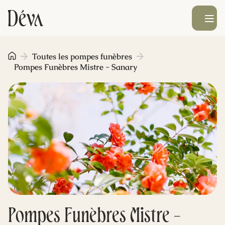
Ouvrir le men
Obsèques
Toutes les pompes funèbres
Pompes Funèbres Mistre - Sanary
Prévoyance
Monument funéraire
Livraison de fleurs
Blog
Pompes Funèbres Mistre -