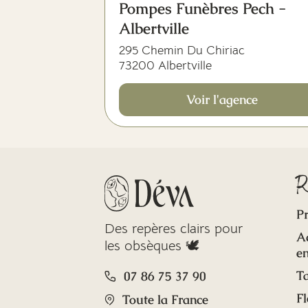
Pompes Funèbres Pech -
Albertville
295 Chemin Du Chiriac
73200 Albertville
Voir l'agence
R
Pr
Des repères clairs pour
A
les obsèques 🕊️
en
Ta
07 86 75 37 90
Fl
Toute la France