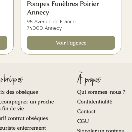
Pompes Funèbres Poirier
Annecy
98 Avenue de France
74000 Annecy
Voir l'agence
5,0
(1)
ubriques
À propos
ix des obsèques
Qui sommes-nous ?
ccompagner un proche
Confidentialité
 fin de vie
Contact
rif contrat obsèques
CGU
euriste enterrement
Signaler un contenu