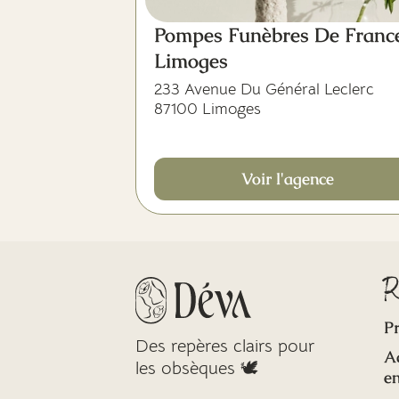
Pompes Funèbres De Franc
Limoges
233 Avenue Du Général Leclerc
87100 Limoges
Voir l'agence
R
Pr
Des repères clairs pour
A
les obsèques 🕊️
en