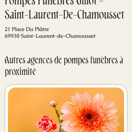
Pompes Funèbres Gillot -
Mes dernières volontés
Saint-Laurent-De-Chamousset
21 Place Du Plâtre
69930 Saint-Laurent-de-Chamousset
Autres agences de pompes funèbres à
proximité