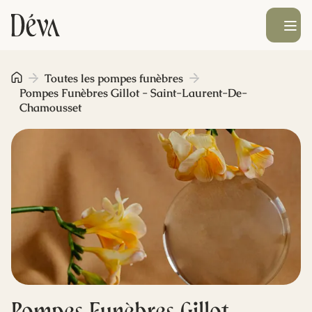
Ouvrir le men
Obsèques
Toutes les pompes funèbres
Pompes Funèbres Gillot - Saint-Laurent-De-
Chamousset
Prévoyance
Monument funéraire
Livraison de fleurs
Blog