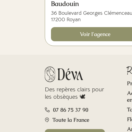
Baudouin
36 Boulevard Georges Clémencea
17200 Royan
Voir l'agence
R
Pr
Des repères clairs pour
A
les obsèques 🕊️
en
Ta
07 86 75 37 90
Fl
Toute la France
A