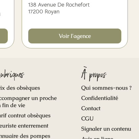
138 Avenue De Rochefort
17200 Royan
u
Voir l'agence
ubriques
À propos
ix des obsèques
Qui sommes-nous ?
ccompagner un proche
Confidentialité
 fin de vie
Contact
rif contrat obsèques
CGU
euriste enterrement
Signaler un contenu
nnuaire des pompes
Avis en ligne