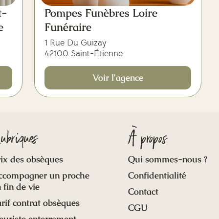
t-
Pompes Funèbres Loire
e
Funéraire
1 Rue Du Guizay
42100 Saint-Étienne
Voir l'agence
ubriques
À propos
ix des obsèques
Qui sommes-nous ?
ccompagner un proche
Confidentialité
 fin de vie
Contact
rif contrat obsèques
CGU
euriste enterrement