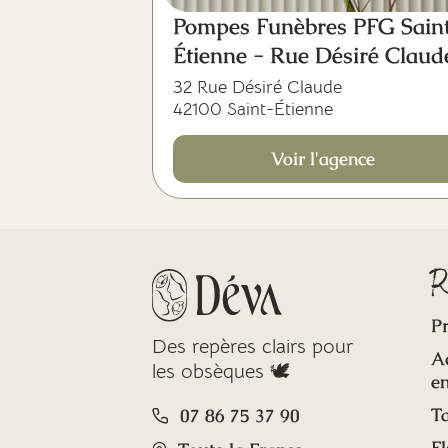
Pompes Funèbres PFG Sain
Étienne - Rue Désiré Claud
32 Rue Désiré Claude
42100 Saint-Étienne
Voir l'agence
R
Pr
Des repères clairs pour
A
les obsèques 🕊️
en
Ta
07 86 75 37 90
Fl