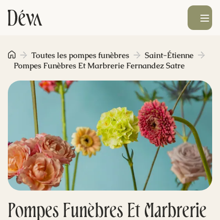
Ouvrir le men
Obsèques
Toutes les pompes funèbres
Saint-Étienne
Pompes Funèbres Et Marbrerie Fernandez Satre
Prévoyance
Monument funéraire
Livraison de fleurs
Blog
Pompes Funèbres Et Marbrerie