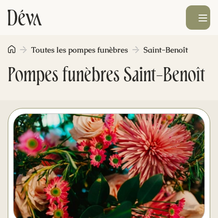
Ouvrir le men
Toutes les pompes funèbres
Saint-Benoît
Obsèques
Pompes funèbres Saint-Benoît
Prévoyance
Monument funéraire
Livraison de fleurs
Blog