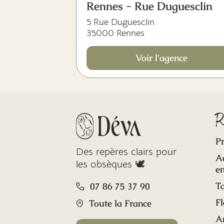
Rennes - Rue Duguesclin
5 Rue Duguesclin
35000 Rennes
Voir l'agence
R
Pr
Des repères clairs pour
A
les obsèques 🕊️
en
Ta
07 86 75 37 90
Fl
Toute la France
A