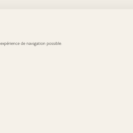
e expérience de navigation possible.
ubriques
À propos
ix des obsèques
Qui sommes-nous ?
ccompagner un proche
Confidentialité
 fin de vie
Contact
rif contrat obsèques
CGU
euriste enterrement
Signaler un contenu
nnuaire des pompes
Avis en ligne
unèbres