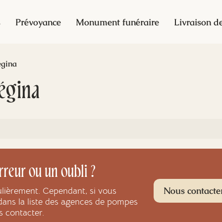
s
Prévoyance
Monument funéraire
Livraison de
gina
égina
rreur ou un oubli ?
Nous contacte
ulièrement. Cependant, si vous
dans la liste des agences de pompes
s contacter.