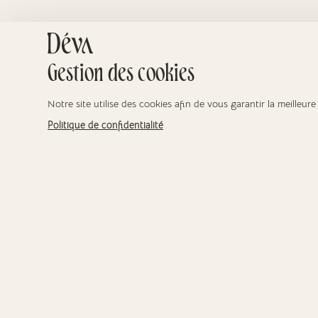
Gestion des cookies
Notre site utilise des cookies afin de vous garantir la meilleur
Politique de confidentialité
R
Pr
Des repères clairs pour
A
les obsèques 🕊️
en
Ta
07 86 75 37 90
Fl
Toute la France
A
f
Accès pro