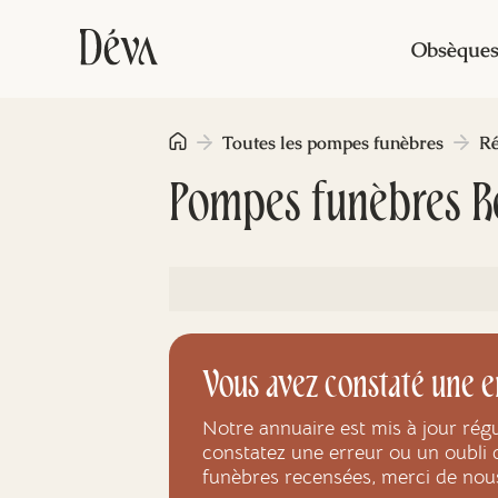
Obsèque
Toutes les pompes funèbres
Ré
Pompes funèbres R
Vous avez constaté une e
Notre annuaire est mis à jour rég
constatez une erreur ou un oubli 
funèbres recensées, merci de nou