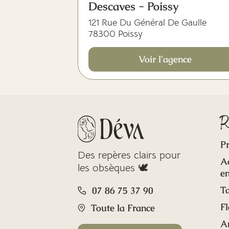
Descaves - Poissy
121 Rue Du Général De Gaulle
78300 Poissy
Voir l'agence
R
Pr
Des repères clairs pour
A
les obsèques 🕊️
en
Ta
07 86 75 37 90
Fl
Toute la France
A