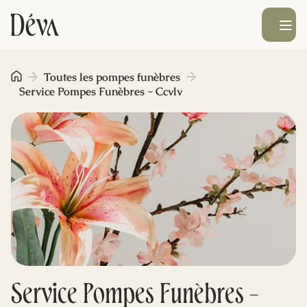
Ouvrir le men
Obsèques
Toutes les pompes funèbres
Service Pompes Funèbres - Ccvlv
Prévoyance
Monument funéraire
Livraison de fleurs
Blog
Service Pompes Funèbres -