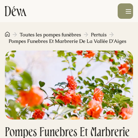
Ouvrir le men
Obsèques
Toutes les pompes funèbres
Pertuis
Pompes Funebres Et Marbrerie De La Vallée D'Aiges
Prévoyance
Monument funéraire
Livraison de fleurs
Blog
Pompes Funebres Et Marbrerie