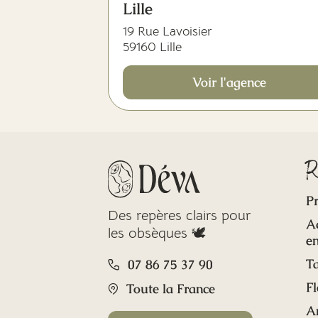
Lille
19 Rue Lavoisier
59160 Lille
Voir l'agence
R
Pr
Des repères clairs pour
A
les obsèques 🕊️
en
Ta
07 86 75 37 90
Fl
Toute la France
A