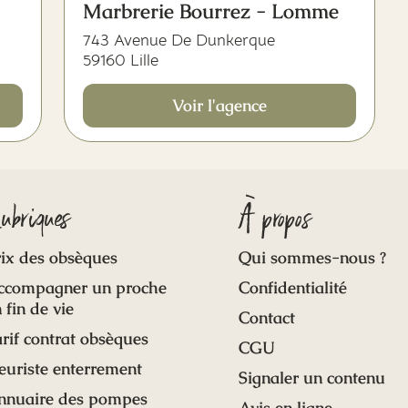
Marbrerie Bourrez - Lomme
743 Avenue De Dunkerque
59160 Lille
Voir l'agence
ubriques
À propos
ix des obsèques
Qui sommes-nous ?
ccompagner un proche
Confidentialité
 fin de vie
Contact
rif contrat obsèques
CGU
euriste enterrement
Signaler un contenu
nnuaire des pompes
Avis en ligne