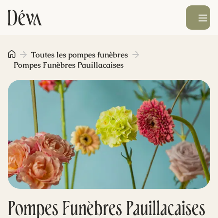
Ouvrir le men
Obsèques
Toutes les pompes funèbres
Pompes Funèbres Pauillacaises
Prévoyance
Monument funéraire
Livraison de fleurs
Blog
Pompes Funèbres Pauillacaises