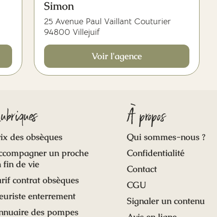
Simon
25 Avenue Paul Vaillant Couturier
94800 Villejuif
Voir l'agence
ubriques
À propos
ix des obsèques
Qui sommes-nous ?
ccompagner un proche
Confidentialité
 fin de vie
Contact
rif contrat obsèques
CGU
euriste enterrement
Signaler un contenu
nnuaire des pompes
Avis en ligne