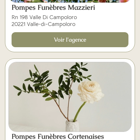
Mes dernières volontés
Pompes Funèbres Mazzieri
Rn 198 Valle Di Campoloro
20221 Valle-di-Campoloro
Voir l'agence
Pompes Funèbres Cortenaises