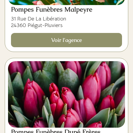
Pompes Funèbres Malpeyre
31 Rue De La Libération
24360 Piégut-Pluviers
Voir l'agence
Pompes Funèbres Dupé Frères