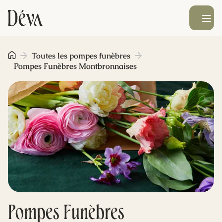
Ouvrir le men
Obsèques
Toutes les pompes funèbres
Pompes Funèbres Montbronnaises
Prévoyance
Monument funéraire
Livraison de fleurs
Blog
Pompes Funèbres