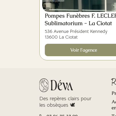
Pompes Funèbres F. LECL
Sublimatorium - La Ciotat
536 Avenue Président Kennedy
13600 La Ciotat
Voir l'agence
R
Pr
Des repères clairs pour
A
les obsèques 🕊️
en