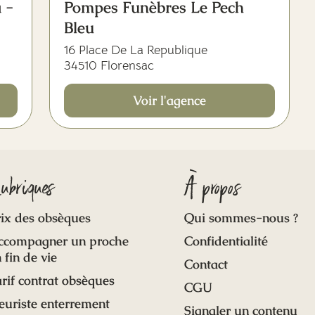
 -
Pompes Funèbres Le Pech
Bleu
16 Place De La Republique
34510 Florensac
Voir l'agence
ubriques
À propos
ix des obsèques
Qui sommes-nous ?
ccompagner un proche
Confidentialité
 fin de vie
Contact
rif contrat obsèques
CGU
euriste enterrement
Signaler un contenu