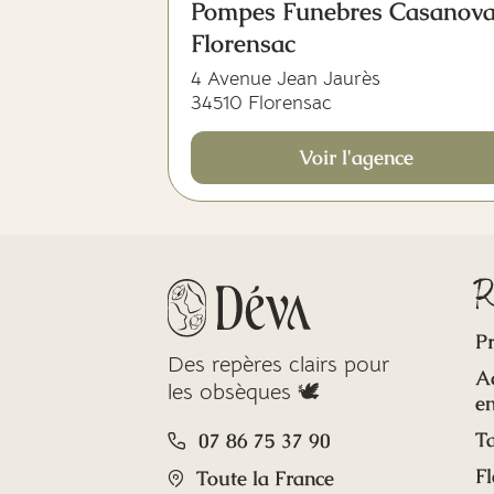
Pompes Funebres Casanova
Florensac
4 Avenue Jean Jaurès
34510 Florensac
Voir l'agence
R
Pr
Des repères clairs pour
A
les obsèques 🕊️
en
Ta
07 86 75 37 90
Fl
Toute la France