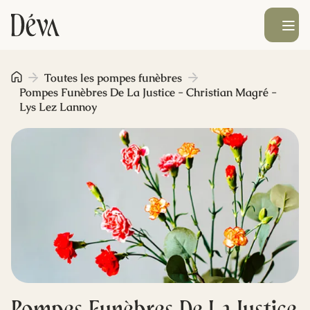
Ouvrir le men
Obsèques
Toutes les pompes funèbres
Pompes Funèbres De La Justice - Christian Magré -
Lys Lez Lannoy
Prévoyance
Monument funéraire
Livraison de fleurs
Blog