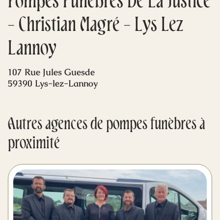
Pompes Funèbres De La Justice
Mes dernières volontés
- Christian Magré - Lys Lez
Lannoy
107 Rue Jules Guesde
59390 Lys-lez-Lannoy
Autres agences de pompes funèbres à
proximité