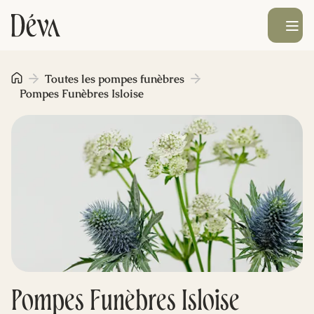
Ouvrir le men
Obsèques
Toutes les pompes funèbres
Pompes Funèbres Isloise
Prévoyance
Monument funéraire
Livraison de fleurs
Blog
Pompes Funèbres Isloise