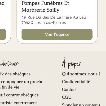
ec
Pompes Funèbres Et
Marbrerie Sailly
49 Rue Du Bas De La Mare Au Leu
76430 Les Trois-Pierres
Voir l'agence
ubriques
À propos
ix des obsèques
Qui sommes-nous ?
ccompagner un proche
Confidentialité
 fin de vie
Contact
rif contrat obsèques
CGU
euriste enterrement
Signaler un contenu