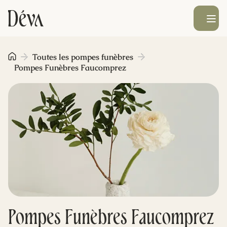
Ouvrir le men
Obsèques
Toutes les pompes funèbres
Pompes Funèbres Faucomprez
Prévoyance
Monument funéraire
Livraison de fleurs
Blog
Pompes Funèbres Faucomprez