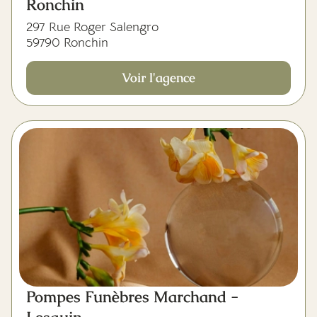
Ronchin
297 Rue Roger Salengro
59790 Ronchin
Voir l'agence
Pompes Funèbres Marchand -